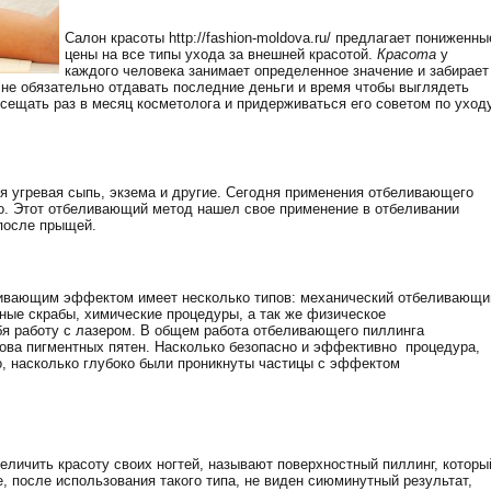
Салон красоты http://fashion-moldova.ru/ предлагает пониженны
цены на все типы ухода за внешней красотой.
Красота
у
каждого человека занимает определенное значение и забирает
не обязательно отдавать последние деньги и время чтобы выглядеть
сещать раз в месяц косметолога и придерживаться его советом по уход
я угревая сыпь, экзема и другие. Сегодня применения отбеливающего
о. Этот отбеливающий метод нашел свое применение в отбеливании
 после прыщей.
вающим эффектом имеет несколько типов: механический отбеливающи
ные скрабы, химические процедуры, а так же физическое
бя работу с лазером. В общем работа отбеливающего пиллинга
рова пигментных пятен. Насколько безопасно и эффективно процедура,
о, насколько глубоко были проникнуты частицы с эффектом
еличить красоту своих ногтей, называют поверхностный пиллинг, которы
, после использования такого типа, не виден сиюминутный результат,