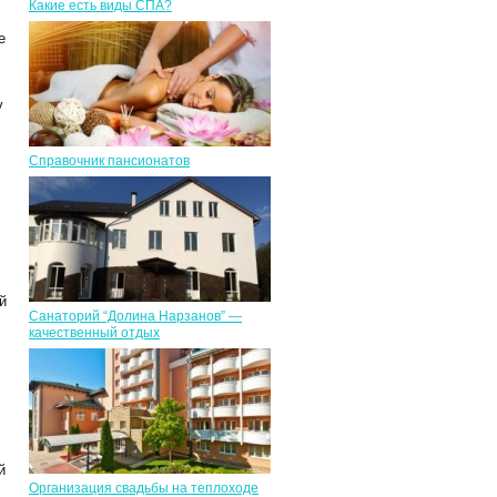
Какие есть виды СПА?
е
у
Справочник пансионатов
й
Санаторий “Долина Нарзанов” —
качественный отдых
й
Организация свадьбы на теплоходе