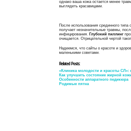
однако ваша кожа остается менее трав
выглядеть красавицами.
После использования срединного типа 
получает незначительные травмы, посл
инфицирования.
Глубокий пиллинг
про
очищается. Отрицательной чертой таког
Надеемся, что сайты о красоте и здоровье
маленькими советами.
Related Posts:
«Клиника молодости и красоты СЛ»:
Как улучшить состояние жирной кож
Особенности аппаратного педикюра
Родимые пятна