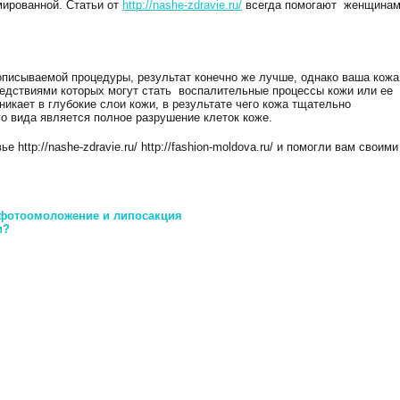
мированной. Статьи от
http://nashe-zdravie.ru/
всегда помогают женщина
описываемой процедуры, результат конечно же лучше, однако ваша кожа
едствиями которых могут стать воспалительные процессы кожи или ее
никает в глубокие слои кожи, в результате чего кожа тщательно
о вида является полное разрушение клеток коже.
 http://nashe-zdravie.ru/ http://fashion-moldova.ru/ и помогли вам своими
 фотоомоложение и липосакция
и?