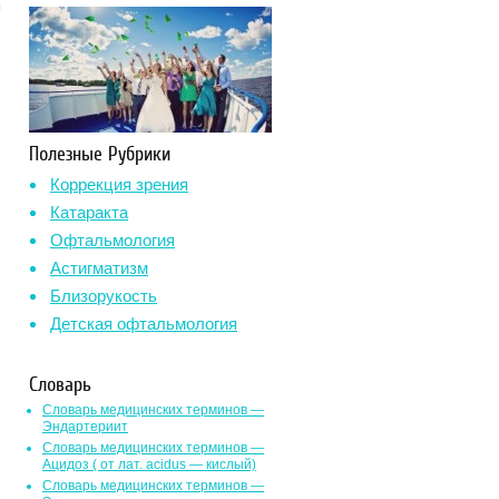
м
Полезные Рубрики
Коррекция зрения
Катаракта
Офтальмология
Астигматизм
Близорукость
Детская офтальмология
Словарь
Словарь медицинских терминов —
Эндартериит
Словарь медицинских терминов —
Ацидоз ( от лат. асidus — кислый)
Словарь медицинских терминов —