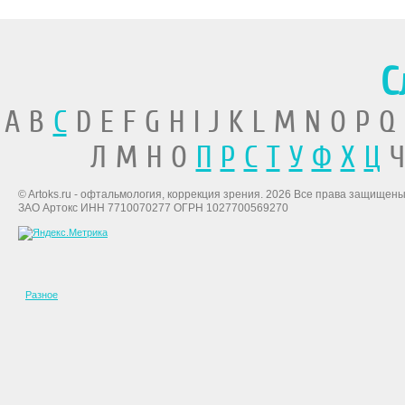
С
A B
C
D E F G H I J K L M N O P Q
Л М Н О
П
Р
С
Т
У
Ф
Х
Ц
Ч
© Artoks.ru - офтальмология, коррекция зрения. 2026 Все права защищены
ЗАО Артокс ИНН 7710070277 ОГРН 1027700569270
Разное