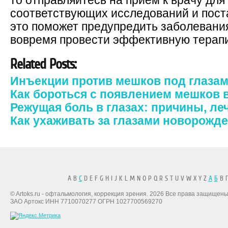
то отправляйтесь на прием к врачу для
соответствующих исследований и пост
это поможет предупредить заболевания
вовремя провести эффективную терап
Related Posts:
Инъекции против мешков под глаза
Как бороться с появлением мешков в
Режущая боль в глазах: причины, ле
Как ухаживать за глазами новорожд
A B
C
D E F G H I J K L M N O P Q R S T U V W X Y Z
А
Б
В Г
© Artoks.ru - офтальмология, коррекция зрения. 2026 Все права защищены
ЗАО Артокс ИНН 7710070277 ОГРН 1027700569270