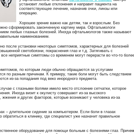
установит любые отклонения и направит пациента на
соответствующее лечение, назначив очки, линзы или
операцию.
Хорошее зрение важно как детям, так и взрослым. Без
можно сформировать законченную картину мира. Офтальмологи
ением любых глазных болезней. Иногда офтальмологов также называют
правильным наименованием.
но после установки некоторых симптомов, характерных для болезней
повышенной светобоязни, покраснения глаз и т.д. Затягивать с
к все неприятные симптомы со временем могут перерасти во что-то боле
 симптомов, по которым люди обычно обращаются за услугами
ся по разным причинам. К примеру, такие боли могут быть следствием
ются из-за попадания под веко инородного предмета.
случае с глазными болями имело место отслоение сетчатки, которое
ения. Иногда визит к окулисту совершают из-за высокого
, жжения и других факторов, которые возникают у человека из-за
зах – длительное сидение за компьютером. Если боли в глазах
о обратиться в клинику, где специалист уже назначит правильное
ественное оборудование для помощи больным с болезнями глаз. Приче