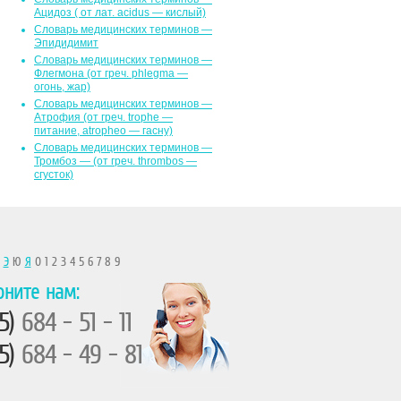
Ацидоз ( от лат. асidus — кислый)
Словарь медицинских терминов —
Эпидидимит
Словарь медицинских терминов —
Флегмона (от гpeч. phlegma —
огонь, жар)
Словарь медицинских терминов —
Атрофия (от греч. trophe —
питание, atropheo — гасну)
Словарь медицинских терминов —
Тромбоз — (от греч. thrombos —
сгусток)
Ы
Э
Ю
Я
0 1 2 3 4 5 6 7 8 9
оните нам:
5)
684 - 51 - 11
5)
684 - 49 - 81