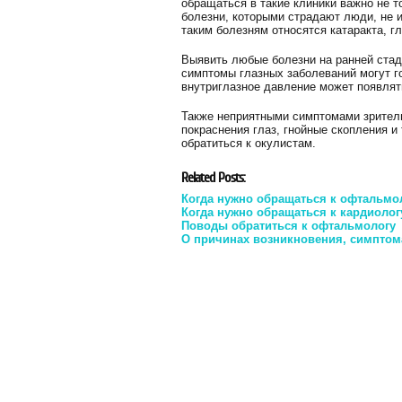
обращаться в такие клиники важно не т
болезни, которыми страдают люди, не и
таким болезням относятся катаракта, гл
Выявить любые болезни на ранней ста
симптомы глазных заболеваний могут го
внутриглазное давление может появлят
Также неприятными симптомами зритель
покраснения глаз, гнойные скопления 
обратиться к окулистам.
Related Posts:
Когда нужно обращаться к офтальмо
Когда нужно обращаться к кардиолог
Поводы обратиться к офтальмологу
О причинах возникновения, симптом