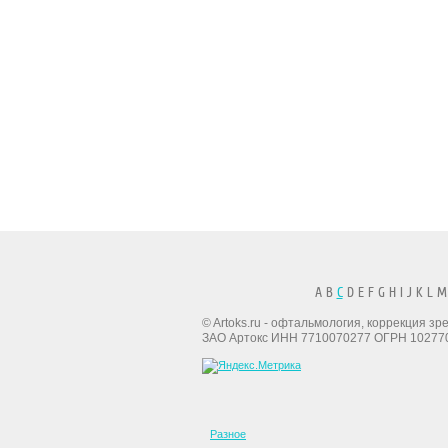
A B
C
D E F G H I J K L M
© Artoks.ru - офтальмология, коррекция з
ЗАО Артокс ИНН 7710070277 ОГРН 10277
Разное