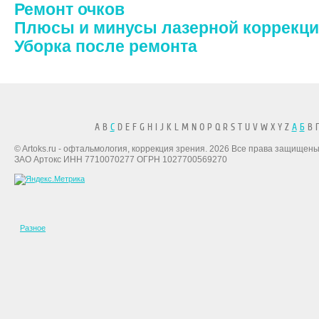
Ремонт очков
Плюсы и минусы лазерной коррекци
Уборка после ремонта
A B
C
D E F G H I J K L M N O P Q R S T U V W X Y Z
А
Б
В Г
© Artoks.ru - офтальмология, коррекция зрения. 2026 Все права защищены
ЗАО Артокс ИНН 7710070277 ОГРН 1027700569270
Разное