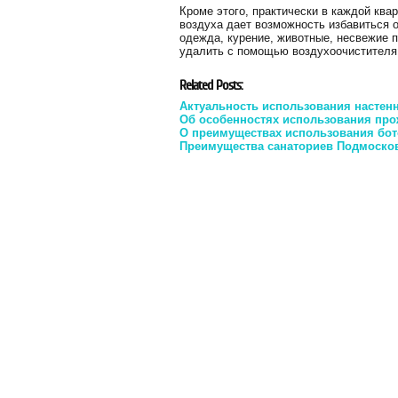
Кроме этого, практически в каждой ква
воздуха дает возможность избавиться о
одежда, курение, животные, несвежие п
удалить с помощью воздухоочистителя
Related Posts:
Актуальность использования настен
Об особенностях использования про
О преимуществах использования бот
Преимущества санаториев Подмоско