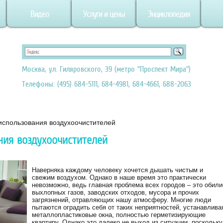
Видео
Услуги и цены
Энциклопедия
Москва, ул. Гиляровского, 39 (метро "Проспект Мира")
Телефоны: (495) 684-5111, 684-4981, 684-4661, 688-2063
спользования воздухоочистителей
ния воздухоочистителей
Наверняка каждому человеку хочется дышать чистым и
свежим воздухом. Однако в наше время это практически
невозможно, ведь главная проблема всех городов – это обили
выхлопных газов, заводских отходов, мусора и прочих
загрязнений, отравляющих нашу атмосферу. Многие люди
пытаются оградить себя от таких неприятностей, устанавлива
металлопластиковые окна, полностью герметизирующие
квартиру. Однако это далеко не выход из ситуации, поскольку