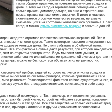
таким образом практически исчезает циркуляция воздуха в
доме. К тому же сегодня герметизация помещений – это не
только прихоть домовладельцев, но еще и строительная
норма, призванная экономить энергию. В итоге в квартире
скапливается огромное количество веществ, негативно
сказывающихся на состоянии человеческого организма. Благо
сегодня можно
купить очиститель воздуха
и забыть о данной
тире находится огромное количество источников загрязнений. Это и
, и ковры, и многое другое. Также некоторые покрытия и искусственные
 здоровье жильцов дома. Не стоит забывать и об обычной пыли,
тных. Все эти факторы в сумме дают результат, при котором находиться
о, чем на открытом пространстве. Ведь мы всем этим дышим, и
ргическое заболевание или заболевание дыхательной системы достаточн
 квартиры, можно не беспокоиться обо всех этих неприятностях,
ргик.
 специальный прибор, задачей которого является очистка воздуха и
тивно он состоит из системы фильтров, которые притягивают к себе
, либо разлагают. Разновидностей фильтров сейчас существует много, и
 поэтому лучше брать воздухоочистители, сочетающие в себе сразу
дают массой преимуществ. Так, например, они позволяют устранить
ти остатки бытовой химии, которой мы убираем свои дома, испарения
ся из мебели и так далее. Все эти вещества не только оказывают вред
ло и нос, приводя к аллергии и другим хроническим заболеваниям.