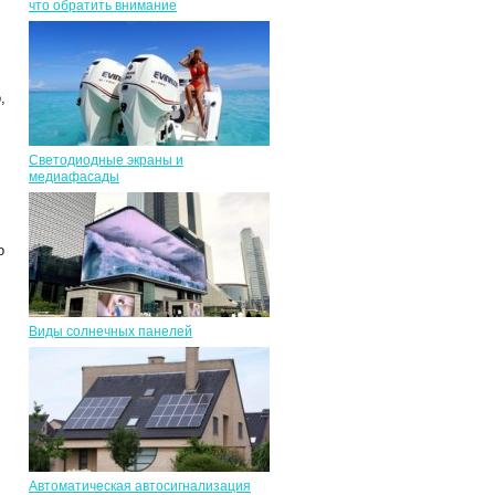
что обратить внимание
,
Светодиодные экраны и
медиафасады
о
Виды солнечных панелей
Автоматическая автосигнализация