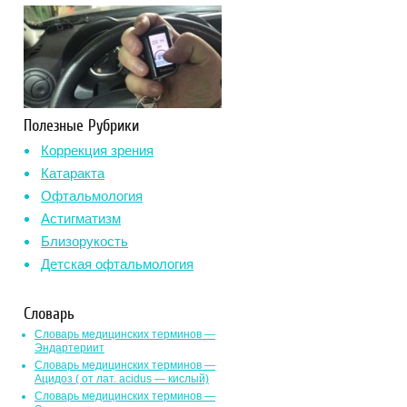
Полезные Рубрики
Коррекция зрения
Катаракта
Офтальмология
Астигматизм
Близорукость
Детская офтальмология
Словарь
Словарь медицинских терминов —
Эндартериит
Словарь медицинских терминов —
Ацидоз ( от лат. асidus — кислый)
Словарь медицинских терминов —