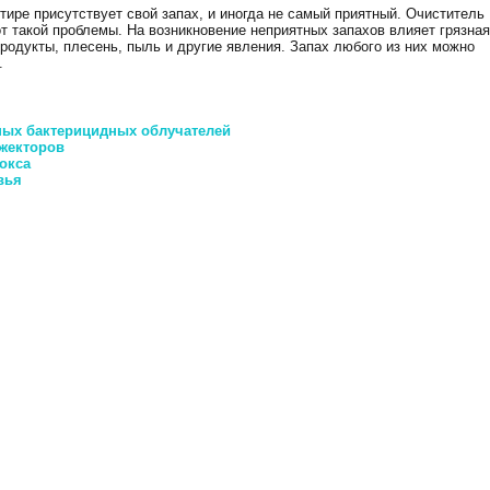
ртире присутствует свой запах, и иногда не самый приятный. Очиститель
т такой проблемы. На возникновение неприятных запахов влияет грязная
родукты, плесень, пыль и другие явления. Запах любого из них можно
.
ных бактерицидных облучателей
жекторов
окса
вья