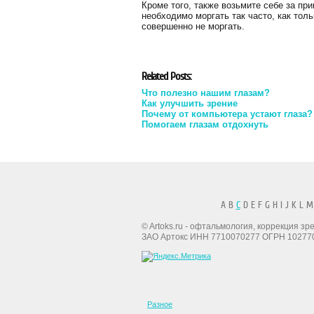
Кроме того, также возьмите себе за пр
необходимо моргать так часто, как тол
совершенно не моргать.
Related Posts:
Что полезно нашим глазам?
Как улучшить зрение
Почему от компьютера устают глаза?
Помогаем глазам отдохнуть
A B
C
D E F G H I J K L M
© Artoks.ru - офтальмология, коррекция з
ЗАО Артокс ИНН 7710070277 ОГРН 10277
Разное