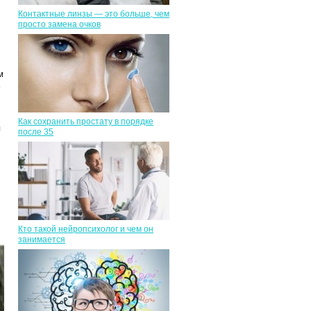
Контактные линзы — это больше, чем
просто замена очков
м
Как сохранить простату в порядке
я
после 35
Кто такой нейропсихолог и чем он
занимается