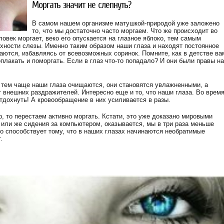
Моргать значит не слепнуть?
В самом нашем организме матушкой-природой уже заложено
то, что мы достаточно часто моргаем. Что же происходит во
ловек моргает, веко его опускается на глазное яблоко, тем самым
хности слезы. Именно таким образом наши глаза и находят постоянное
ются, избавляясь от всевозможных соринок. Помните, как в детстве ва
плакать и поморгать. Если в глаз что-то попадало? И они были правы на
 тем чаще наши глаза очищаются, они становятся увлажненными, а
 внешних раздражителей. Интересно еще и то, что наши глаза. Во врем
тдохнуть! А кровообращение в них усиливается в разы.
, то перестаем активно моргать. Кстати, это уже доказано мировыми
или же сидения за компьютером, оказывается, мы в три раза меньше
то способствует тому, что в наших глазах начинаются необратимые
.