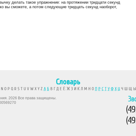
ивычку делать такое упражнение: на протяжении тридцати секунд
ько вы сможете, а потом следующие тридцать секунд наоборот,
Словарь
 N O P Q R S T U V W X Y Z
А
Б
В Г Д Е Ё Ж З И К Л М Н О
П
Р
С
Т
У
Ф
Х
Ц
Ч Ш Щ 
Зв
рения. 2026 Все права защищены.
00569270
(49
(49