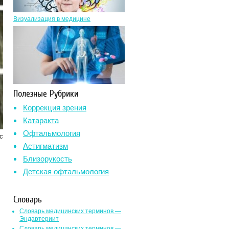
Визуализация в медицине
Полезные Рубрики
Коррекция зрения
Катаракта
Офтальмология
с
Астигматизм
Близорукость
Детская офтальмология
Словарь
Словарь медицинских терминов —
Эндартериит
Словарь медицинских терминов —