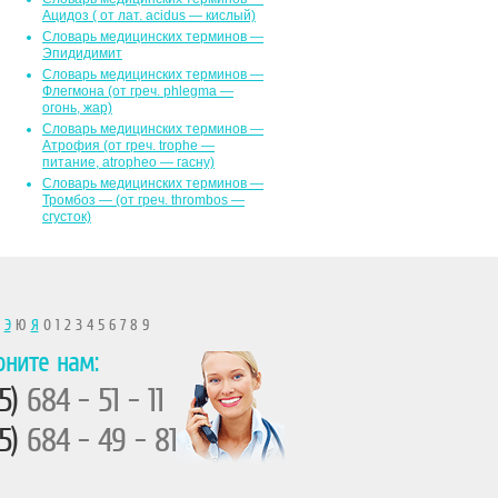
Ацидоз ( от лат. асidus — кислый)
Словарь медицинских терминов —
Эпидидимит
Словарь медицинских терминов —
Флегмона (от гpeч. phlegma —
огонь, жар)
Словарь медицинских терминов —
Атрофия (от греч. trophe —
питание, atropheo — гасну)
Словарь медицинских терминов —
Тромбоз — (от греч. thrombos —
сгусток)
Ы
Э
Ю
Я
0 1 2 3 4 5 6 7 8 9
оните нам:
5)
684 - 51 - 11
5)
684 - 49 - 81