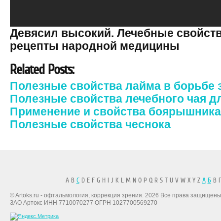
Девясил высокий. Лечебные свойств
рецепты народной медицины
Related Posts:
Полезные свойства лайма в борьбе 
Полезные свойства лечебного чая дл
Применение и свойства боярышника
Полезные свойства чеснока
A B
C
D E F G H I J K L M N O P Q R S T U V W X Y Z
А
Б
В Г
© Artoks.ru - офтальмология, коррекция зрения. 2026 Все права защищены
ЗАО Артокс ИНН 7710070277 ОГРН 1027700569270