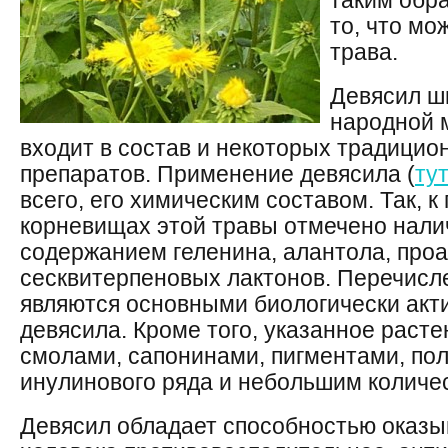
таким обр
то, что мо
трава.
Девясил ш
народной 
входит в состав и некоторых традици
препаратов. Применение девясила (
ту
всего, его химическим составом. Так, к 
корневищах этой травы отмечено нали
содержанием геленина, алантола, проа
сесквитерпеновых лактонов. Перечисл
являются основными биологически ак
девясила. Кроме того, указанное расте
смолами, сапонинами, пигментами, по
инулинового ряда и небольшим количе
Девясил обладает способностью оказы