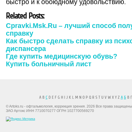
быстро и к обоюдному удовольствию.
Related Posts:
Cpravki.Msk.Ru – лучший способ по
справку
Как быстро сделать справку из пси
диспансера
Где купить медицинскую обувь?
Купить больничный лист
A B
C
D E F G H I J K L M N O P Q R S T U V W X Y Z
А
Б
В Г
© Artoks.ru - офтальмология, коррекция зрения. 2026 Все права защищены
ЗАО Артокс ИНН 7710070277 ОГРН 1027700569270