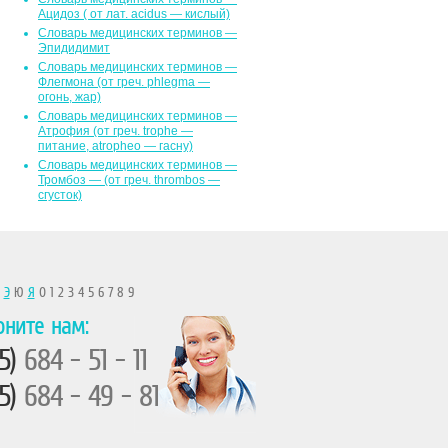
Ацидоз ( от лат. асidus — кислый)
Словарь медицинских терминов —
Эпидидимит
Словарь медицинских терминов —
Флегмона (от гpeч. phlegma —
огонь, жар)
Словарь медицинских терминов —
Атрофия (от греч. trophe —
питание, atropheo — гасну)
Словарь медицинских терминов —
Тромбоз — (от греч. thrombos —
сгусток)
Ы
Э
Ю
Я
0 1 2 3 4 5 6 7 8 9
оните нам:
5)
684 - 51 - 11
5)
684 - 49 - 81