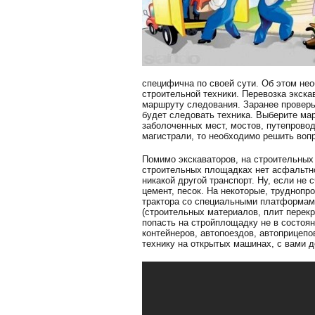
специфична по своей сути. Об этом не
строительной техники. Перевозка экск
маршруту следования. Заранее проверь
будет следовать техника. Выберите мар
заболоченных мест, мостов, путепрово
магистрали, то необходимо решить воп
Помимо экскаваторов, на строительных
строительных площадках нет асфальтног
никакой другой транспорт. Ну, если не
цемент, песок. На некоторые, трудноп
трактора со специальными платформами
(строительных материалов, плит перекр
попасть на стройплощадку не в состоя
контейнеров, автопоездов, автоприцеп
технику на открытых машинах, с вами д