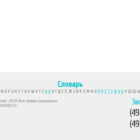
Словарь
 N O P Q R S T U V W X Y Z
А
Б
В Г Д Е Ё Ж З И К Л М Н О
П
Р
С
Т
У
Ф
Х
Ц
Ч Ш Щ 
Зв
рения. 2026 Все права защищены.
00569270
(49
(49