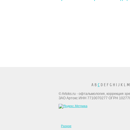
A B
C
D E F G H I J K L M
© Artoks.ru - офтальмология, коррекция з
ЗАО Артокс ИНН 7710070277 ОГРН 10277
Разное