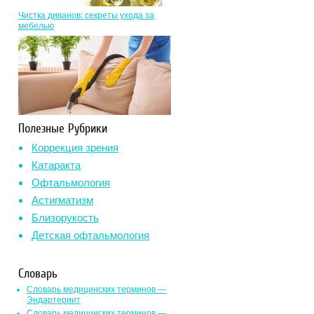
Чистка диванов: секреты ухода за
мебелью
Полезные Рубрики
Коррекция зрения
Катаракта
Офтальмология
Астигматизм
Близорукость
Детская офтальмология
Словарь
Словарь медицинских терминов —
Эндартериит
Словарь медицинских терминов —