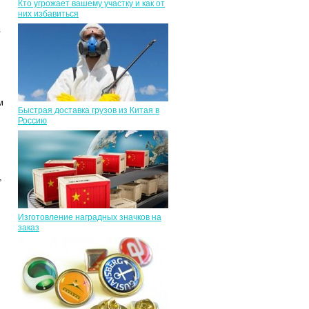
Кто угрожает вашему участку и как от
них избавиться
в
,
м
Быстрая доставка грузов из Китая в
Россию
,
Изготовление наградных значков на
заказ