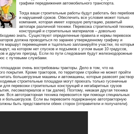
графики передвижения автомобильного транспорта.
Тогда ваши строительные работы будут работать без перебое
и нарушений сроков. Обеспечить все условия может только
компания, которая имеет хорошую репутацию, развитый
автопарк различной техники. Перевозка строительной техники
конструкций и строительных материалов – довольно
обходимо знать. Существуют определенные правила и нормы перевозок
аваторов должна проводиться по заранее утвержденному графику и
те маршрут перемещения и тщательно запланируйте участки, по которы
шрут, на котором нет спусков и подъемов с углом выше 10 градусов,
дов и других преград. Если по пути следования будут железнодорожные
рос с путевыми службами.
 площадках очень востребованы тракторы. Дело в том, что на
о покрытия. Кроме тракторов, по территории стройки не может пройти
 считать большегрузные машины и автомашины, которые развозят раствор
роходимые строительные площадки могут проехать только гусеничные
 для перевозки строительных конструкций и негабаритных грузов
ытия, лесоматериалов и так далее). Поэтому, никакая другая техника
нии. Вся автотракторная техника перевозится при помощи специальных
ов и большегрузов. Если вы перевозите подержанную автотракторную
олжны быть представители обеих сторон (отправители и получатели).