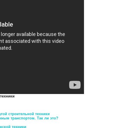
 техники
угой строительной техники
жным транспортом. Так ли это?
нской техники