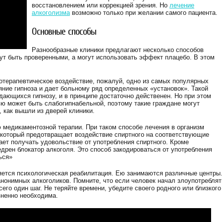
восстановлением или коррекцией зрения. Но
лечение
алкоголизма
возможно только при желании самого пациента.
Основные способы
Разнообразные клиники предлагают несколько способов
гут быть проверенными, а могут использовать эффект плацебо. В этом
хотерапевтическое воздействие, пожалуй, одно из самых популярных
яние гипноза и дает больному ряд определенных «установок». Такой
дающихся гипнозу, и в принципе достаточно действенен. Но при этом
ью может быть слабогипнабельной, поэтому такие граждане могут
, как вышли из дверей клиники.
медикаментозной терапии. При таком способе лечения в организм
, который предотвращает воздействие спиртного на соответствующие
ает получать удовольствие от употребления спиртного. Кроме
едрен блокатор алкоголя. Это способ закодироваться от употребления
ься»
ется психологическая реабилитация. Ею занимаются различные центры
нонимных алкоголиков. Помните, что если человек начал злоупотреблят
его один шаг. Не теряйте времени, убедите своего родного или близкого
зненно необходима.