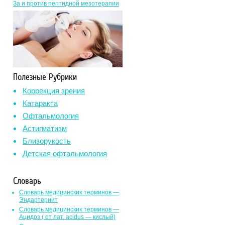
За и против пептидной мезотерапии
Полезные Рубрики
Коррекция зрения
Катаракта
Офтальмология
Астигматизм
Близорукость
Детская офтальмология
Словарь
Словарь медицинских терминов —
Эндартериит
Словарь медицинских терминов —
Ацидоз ( от лат. асidus — кислый)