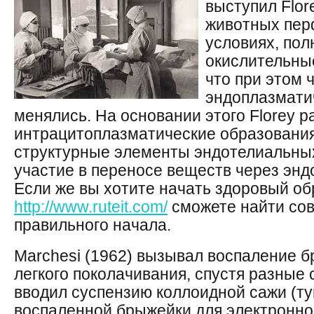
выступил Flor
животных пер
условиях, по
окислительны
что при этом 
эндоплазматич
менялись. На основании этого Florey 
интрацитоплазматические образования
структурные элементы эндотелиальных
участие в переносе веществ через энд
Если же вы хотите начать здоровый обр
http://www.ruteit.com/
сможете найти сов
правильного начала.
Marchesi (1962) вызывал воспаление 
легкого поколачивания, спустя разные
вводил суспензию коллоидной сажи (ту
воспаленной брыжейки для электронно