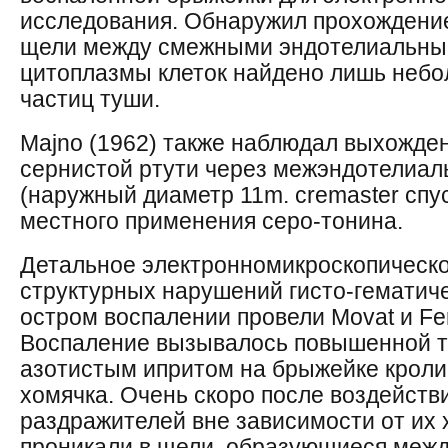
исследования. Обнаружил прохождение
щели между смежными эндотелиальным
цитоплазмы клеток найдено лишь небо
частиц туши.
Majno (1962) также наблюдал выхожде
сернистой ртути через межэндотелиал
(наружный диаметр 11m. cremaster спу
местного применения серо-тонина.
Детальное электронномикроскопическо
структурных нарушений гисто-гематич
остром воспалении провели Movat и Fe
Воспаление вызывалось повышенной т
азотистым ипритом на брыжейке кроли
хомячка. Очень скоро после воздействи
раздражителей вне зависимости от их
проникали в щели, образующиеся межд