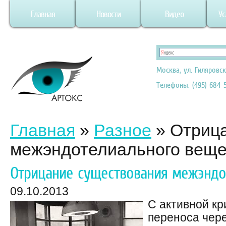
Главная
Новости
Видео
Ус
Москва, ул. Гиляровск
Телефоны: (495) 684-5
Главная
»
Разное
»
Отриц
межэндотелиального веще
Отрицание существования межэндо
09.10.2013
С активной кр
переноса чере