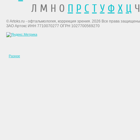
Л М Н О
П
Р
С
Т
У
Ф
Х
Ц
Ч
© Artoks.ru - офтальмология, коррекция зрения. 2026 Все права защищены
ЗАО Артокс ИНН 7710070277 ОГРН 1027700569270
Разное