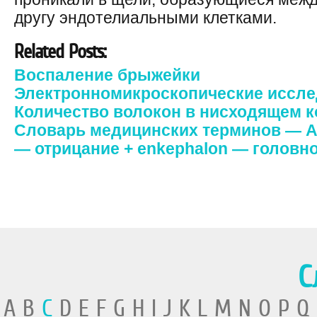
другу эндотелиальными клетками.
Related Posts:
Воспаление брыжейки
Электронномикроскопические иссл
Количество волокон в нисходящем 
Словарь медицинских терминов — Ан
— отрицание + enkephalon — головно
С
A B
C
D E F G H I J K L M N O P Q