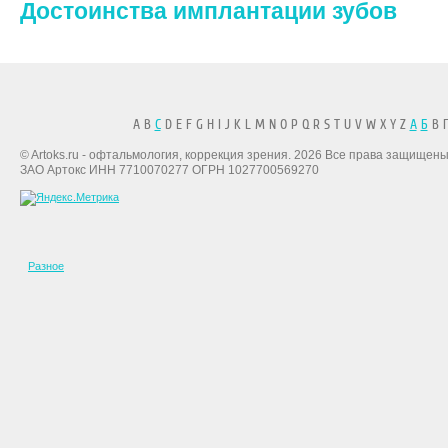
Достоинства имплантации зубов
A B
C
D E F G H I J K L M N O P Q R S T U V W X Y Z
А
Б
В Г
© Artoks.ru - офтальмология, коррекция зрения. 2026 Все права защищены
ЗАО Артокс ИНН 7710070277 ОГРН 1027700569270
Разное