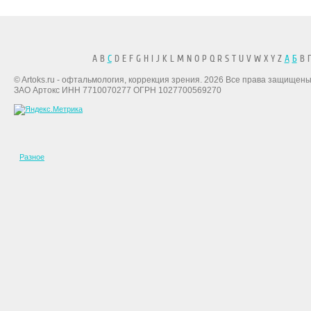
A B
C
D E F G H I J K L M N O P Q R S T U V W X Y Z
А
Б
В Г
© Artoks.ru - офтальмология, коррекция зрения. 2026 Все права защищены
ЗАО Артокс ИНН 7710070277 ОГРН 1027700569270
Разное