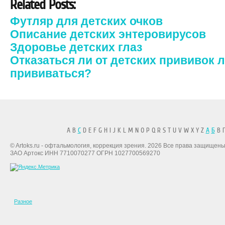
Related Posts:
Футляр для детских очков
Описание детских энтеровирусов
Здоровье детских глаз
Отказаться ли от детских прививок л
прививаться?
A B
C
D E F G H I J K L M N O P Q R S T U V W X Y Z
А
Б
В Г
© Artoks.ru - офтальмология, коррекция зрения. 2026 Все права защищены
ЗАО Артокс ИНН 7710070277 ОГРН 1027700569270
Разное