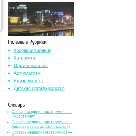
Полезные Рубрики
Коррекция зрения
Катаракта
Офтальмология
Астигматизм
Близорукость
Детская офтальмология
Словарь
Словарь медицинских терминов —
Эндартериит
Словарь медицинских терминов —
Ацидоз ( от лат. асidus — кислый)
Словарь медицинских терминов —