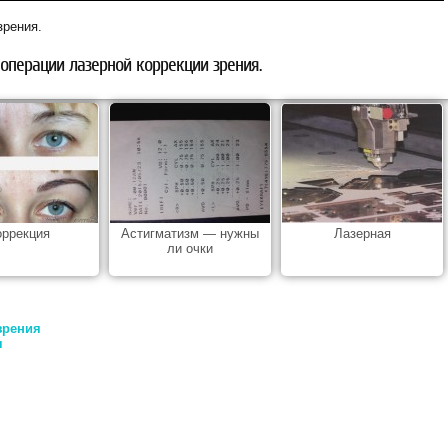
зрения.
операции лазерной коррекции зрения.
оррекция
Астигматизм — нужны
Лазерная
ли очки
зрения
я