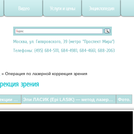
Видео
Услуги и цены
Энциклопедия
Москва, ул. Гиляровского, 39 (метро "Проспект Мира")
Телефоны: (495) 684-5111, 684-4981, 684-4661, 688-2063
я
»
Операция по лазерной коррекция зрения
рекция зрения
Запись операции лазерной коррекции зрения.
Эпи ЛАСИК (Epi LASIK) — метод лазерной коррекции зрения.
Фото.