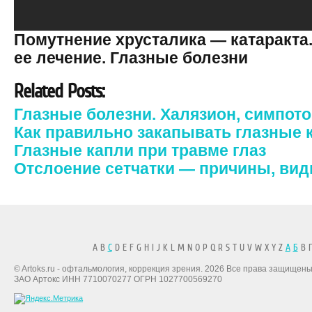
Помутнение хрусталика — катаракта.
ее лечение. Глазные болезни
Related Posts:
Глазные болезни. Халязион, симпото
Как правильно закапывать глазные 
Глазные капли при травме глаз
Отслоение сетчатки — причины, ви
A B
C
D E F G H I J K L M N O P Q R S T U V W X Y Z
А
Б
В Г
© Artoks.ru - офтальмология, коррекция зрения. 2026 Все права защищены
ЗАО Артокс ИНН 7710070277 ОГРН 1027700569270