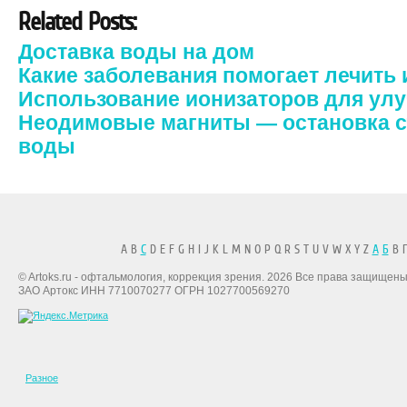
Related Posts:
Доставка воды на дом
Какие заболевания помогает лечить
Использование ионизаторов для ул
Неодимовые магниты — остановка сч
воды
A B
C
D E F G H I J K L M N O P Q R S T U V W X Y Z
А
Б
В Г
© Artoks.ru - офтальмология, коррекция зрения. 2026 Все права защищены
ЗАО Артокс ИНН 7710070277 ОГРН 1027700569270
Разное