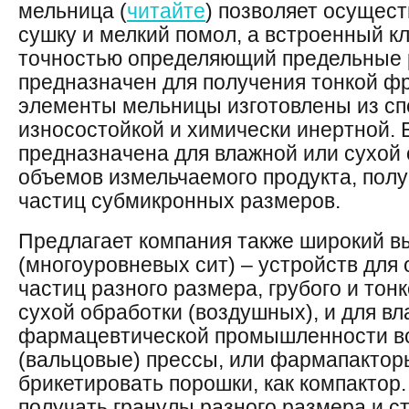
мельница (
читайте
) позволяет осущес
сушку и мелкий помол, а встроенный к
точностью определяющий предельные 
предназначен для получения тонкой ф
элементы мельницы изготовлены из сп
износостойкой и химически инертной.
предназначена для влажной или сухой
объемов измельчаемого продукта, пол
частиц субмикронных размеров.
Предлагает компания также широкий в
(многоуровневых сит) – устройств для 
частиц разного размера, грубого и тон
сухой обработки (воздушных), и для в
фармацевтической промышленности в
(вальцовые) прессы, или фармапактор
брикетировать порошки, как компактор
получать гранулы разного размера и с