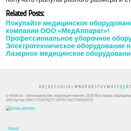
Related Posts:
Покупайте медицинское оборудовани
компании ООО «МедАппарат»!
Профессиональное уборочное обор
Электротехническое оборудование 
Лазерное медицинское оборудование 
A B
C
D E F G H I J K L M N O P Q R S T U V W X Y Z
А
Б
В Г
© Artoks.ru - офтальмология, коррекция зрения. 2026 Все права защищены
ЗАО Артокс ИНН 7710070277 ОГРН 1027700569270
Разное