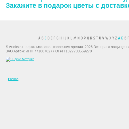
Закажите в подарок цветы с доставк
A B
C
D E F G H I J K L M N O P Q R S T U V W X Y Z
А
Б
В Г
© Artoks.ru - офтальмология, коррекция зрения. 2026 Все права защищены
ЗАО Артокс ИНН 7710070277 ОГРН 1027700569270
Разное