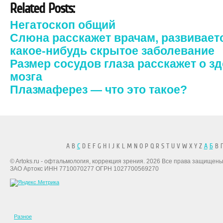
Related Posts:
Негатоскоп общий
Слюна расскажет врачам, развиваетс
какое-нибудь скрытое заболевание
Размер сосудов глаза расскажет о з
мозга
Плазмаферез — что это такое?
A B
C
D E F G H I J K L M N O P Q R S T U V W X Y Z
А
Б
В Г
© Artoks.ru - офтальмология, коррекция зрения. 2026 Все права защищены
ЗАО Артокс ИНН 7710070277 ОГРН 1027700569270
Разное