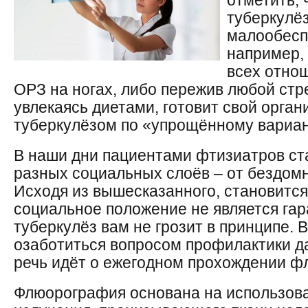
отметить, 
туберкулё
малообесп
например,
всех отно
ОРЗ на ногах, либо пережив любой стр
увлекаясь диетами, готовит свой орга
туберкулёзом по «упрощённому вариан
В наши дни пациентами фтизиатров ст
разных социальных слоёв – от бездом
Исходя из вышесказанного, становитс
социальное положение не является гар
туберкулёз вам не грозит в принципе. В
озаботиться вопросом профилактики д
речь идёт о ежегодном прохождении 
Флюорография основана на использова