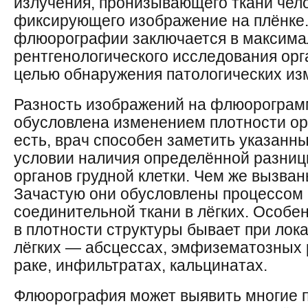
излучения, пронизывающего ткани чело
фиксирующего изображение на плёнке
флюорографии заключается в максим
рентгенологического исследования орга
целью обнаружения патологических из
Разность изображений на флюорограм
обусловлена изменением плотности орг
есть, врач способен заметить указанн
условии наличия определённой разницы
органов грудной клетки. Чем же вызва
Зачастую они обусловлены процессом 
соединительной ткани в лёгких. Особ
в плотности структуры бывает при лок
лёгких — абсцессах, эмфизематозных 
раке, инфильтратах, кальцинатах.
Флюорография может выявить многие 