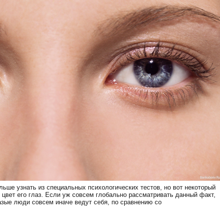
льше узнать из специальных психологических тестов, но вот некоторый
 цвет его глаз. Если уж совсем глобально рассматривать данный факт,
азые люди совсем иначе ведут себя, по сравнению со