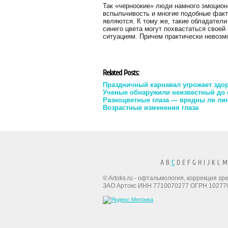
Так «черноокие» люди намного эмоциона
вспыльчивость и многие подобные факт
являются. К тому же, такие обладател
синего цвета могут похвастаться свое
ситуациям. Причем практически невозм
Related Posts:
Праздничный карнавал угрожает здор
Ученые обнаружили неизвестный до с
Разноцветные глаза — вредны ли ли
Возрастные изменения глаза
A B
C
D E F G H I J K L M
© Artoks.ru - офтальмология, коррекция з
ЗАО Артокс ИНН 7710070277 ОГРН 10277