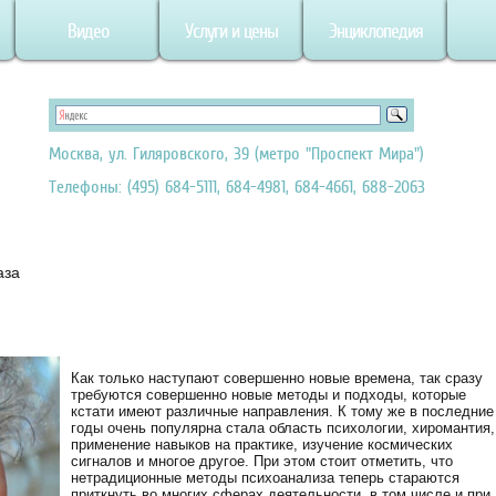
Видео
Услуги и цены
Энциклопедия
Москва, ул. Гиляровского, 39 (метро "Проспект Мира")
Телефоны: (495) 684-5111, 684-4981, 684-4661, 688-2063
аза
Как только наступают совершенно новые времена, так сразу
требуются совершенно новые методы и подходы, которые
кстати имеют различные направления. К тому же в последние
годы очень популярна стала область психологии, хиромантия,
применение навыков на практике, изучение космических
сигналов и многое другое. При этом стоит отметить, что
нетрадиционные методы психоанализа теперь стараются
приткнуть во многих сферах деятельности, в том числе и при