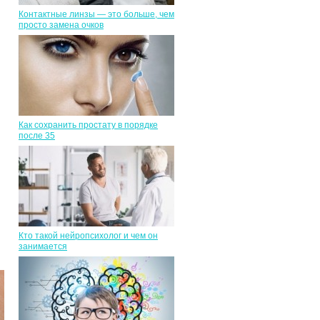
Контактные линзы — это больше, чем
просто замена очков
Как сохранить простату в порядке
после 35
Кто такой нейропсихолог и чем он
занимается