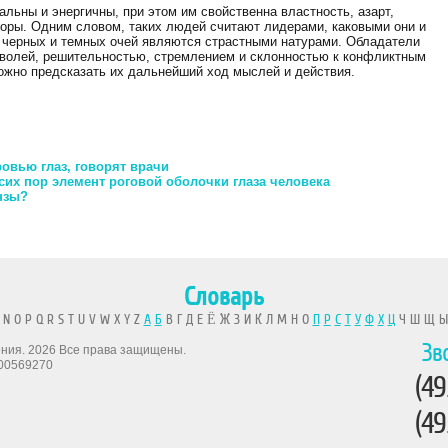
льны и энергичны, при этом им свойственна властность, азарт,
оры. Одним словом, таких людей считают лидерами, каковыми они и
и черных и темных очей являются страстными натурами. Обладатели
й волей, решительностью, стремлением и склонностью к конфликтным
ожно предсказать их дальнейший ход мыслей и действия.
овью глаз, говорят врачи
их пор элемент роговой оболочки глаза человека
нзы?
Словарь
 N O P Q R S T U V W X Y Z
А
Б
В Г Д Е Ё Ж З И К Л М Н О
П
Р
С
Т
У
Ф
Х
Ц
Ч Ш Щ 
Зв
рения. 2026 Все права защищены.
00569270
(49
(49