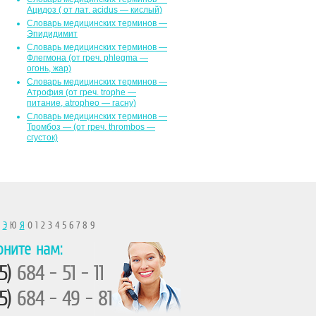
Ацидоз ( от лат. асidus — кислый)
Словарь медицинских терминов —
Эпидидимит
Словарь медицинских терминов —
Флегмона (от гpeч. phlegma —
огонь, жар)
Словарь медицинских терминов —
Атрофия (от греч. trophe —
питание, atropheo — гасну)
Словарь медицинских терминов —
Тромбоз — (от греч. thrombos —
сгусток)
Ы
Э
Ю
Я
0 1 2 3 4 5 6 7 8 9
оните нам:
5)
684 - 51 - 11
5)
684 - 49 - 81