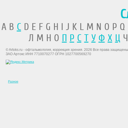
С
A B
C
D E F G H I J K L M N O P Q
Л М Н О
П
Р
С
Т
У
Ф
Х
Ц
Ч
© Artoks.ru - офтальмология, коррекция зрения. 2026 Все права защищены
ЗАО Артокс ИНН 7710070277 ОГРН 1027700569270
Разное