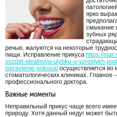
достаточн
патологие
ярко выра
предполаг
смыкание 
зубных ря
страдающи
речью, жалуются на некоторые трудно
пищи. Исправление прикуса
https://star
sozdat-idealnuyu-ulybku-u-vzroslykh-po
ispravlenie-prikusa/
осуществляется во 
стоматологических клиниках. Главное 
профессионального доктора.
Важные моменты
Неправильный прикус чаще всего имее
природу. Хотя данный недуг может быт