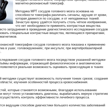
магнитно-резонансный томограф.
Методика МРТ сосудов головного мозга основана на
способности томографа различать сигналы, идущие от крови,
которая движется по сосудам, и от неподвижных тканей.
Зачастую врачу удаётся получить столь чёткое изображение,
что нет необходимости применять контрастные вещества.
есто затруднения в проведение диагностического исследования сосудов
зовать специальные контрастные вещества, являющиеся препаратами,
магнетиков.
зонансной томографии сосудов головного мозга показана к применению
ма в ушах; головокружениях; при инсульте; при вертебробазилярной
.
сследования сосудов головного мозга посредством указанной методики
бъёмы информации, отражающей физиологическое и анатомическое
й появляется реальная возможность оценивать происходящие в тканях
й методики существует возможность получения тонких срезов; создания
области; изучения особенностей процесса кровоснабжения.
тей, которые становятся возможными, благодаря использованию
чи могут точно устанавливать диагнозы, вырабатывать верную стратегию
т осуществлять контроль эффективности лечебного процесса.
тся ведущим способом диагностики большого количества заболеваний