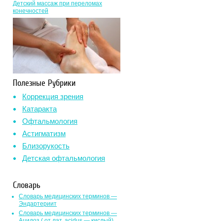
Детский массаж при переломах
конечностей
Полезные Рубрики
Коррекция зрения
Катаракта
Офтальмология
Астигматизм
Близорукость
Детская офтальмология
Словарь
Словарь медицинских терминов —
Эндартериит
Словарь медицинских терминов —
Ацидоз ( от лат. асidus — кислый)