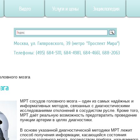
Видео
Услуги и цены
Энциклопедия
Москва, ул. Гиляровского, 39 (метро "Проспект Мира")
Телефоны: (495) 684-5111, 684-4981, 684-4661, 688-2063
оловного мозга
зга
МРТ сосудов головного мозга – один из самых надёжных и
информативных методов, связанных с диагностическими
исследованиями отклонений в сосудистом русле. Кроме того,
МРТ даёт реальную возможность предотвратить проведение
пункции артерии в целях диагностики.
В основе указанной диагностической методики МРТ лежит
способ получения информации, касающейся состояния
сосудов головного мозга, посредством прибора, называемого