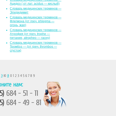
Ацидоз ( от лат. асidus — кислый)
Словарь медицинских терминов —
Эпидидимит
Словарь медицинских терминов —
Флегмона (от гpeч. phlegma —
огонь, жар)
Словарь медицинских терминов —
Атрофия (от греч. trophe —
питание, atropheo — гасну)
Словарь медицинских терминов —
Тромбоз — (от греч. thrombos —
сгусток)
Ы
Э
Ю
Я
0 1 2 3 4 5 6 7 8 9
оните нам:
5)
684 - 51 - 11
5)
684 - 49 - 81