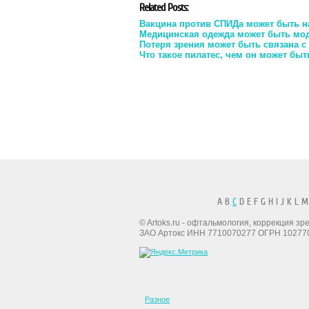
Related Posts:
Вакцина против СПИДа может быть н
Медицинская одежда может быть мод
Потеря зрения может быть связана 
Что такое пилатес, чем он может бы
A B
C
D E F G H I J K L M
© Artoks.ru - офтальмология, коррекция з
ЗАО Артокс ИНН 7710070277 ОГРН 10277
Разное