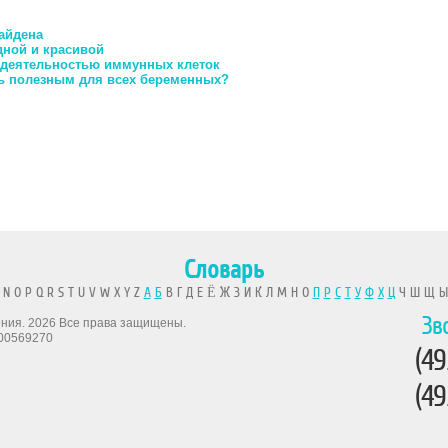
айдена
ной и красивой
с деятельностью иммунных клеток
ть полезным для всех беременных?
Словарь
 N O P Q R S T U V W X Y Z
А
Б
В Г Д Е Ё Ж З И К Л М Н О
П
Р
С
Т
У
Ф
Х
Ц
Ч Ш Щ 
Зв
рения. 2026 Все права защищены.
00569270
(49
(49