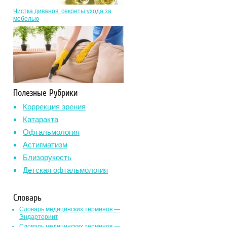
Чистка диванов: секреты ухода за
мебелью
Полезные Рубрики
Коррекция зрения
Катаракта
Офтальмология
Астигматизм
Близорукость
Детская офтальмология
Словарь
Словарь медицинских терминов —
Эндартериит
Словарь медицинских терминов —