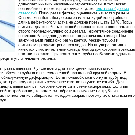
допускает никаких нарушений герметичности, и тут может
понадобится, в некоторых случаях, даже
алмазное бурение
отверстий
. Приобретая фитинг, оценивайте качество резьбы.
Она должна быть без дефектов или на худой конец общая
длина дефектного участка не должна превышать 10 %. Торцы
фитинга должны быть с ровной поверхностью и располагаться
строго перпендикулярно оси детали. Герметичное соединение
возможно благодаря давлению на разжимном кольце. При
закручивании гайки оно размыкается. Между трубой и
фитингом предусмотрена прокладка. На штуцере фитинга
имеются уплотнительные кольца, благодаря которым возможн
плотная посадка. При подготовке трубы необходимо удалить
вредить уплотняющие резинки.
ет развальцевать. Лучше всего для этих целей пользоваться
ри обрезке трубы она не теряла своей правильной круглой формы. В
ь обнаруженную деформацию. Если понадобилось согнуть трубу под
 которая предотвратит чрезмерное сжатие на участке изгиба. Для
специальные клипсы, которые крепятся в стене саморезами. Если вы
собые требования, то вам стоит обратить внимание на трубы из
жи, но последние собираются методом сварки, поэтому их стыки намного
руб.