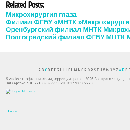
Related Posts:
Микрохирургия глаза
Филиал ФГБУ «МНТК »Микрохирургия
Оренбургский филиал МНТК Микрохи
Волгоградский филиал ФГБУ МНТК М
A B
C
D E F G H I J K L M N O P Q R S T U V W X Y Z
А
Б
В Г
© Artoks.ru - офтальмология, коррекция зрения. 2026 Все права защищены
ЗАО Артокс ИНН 7710070277 ОГРН 1027700569270
Разное