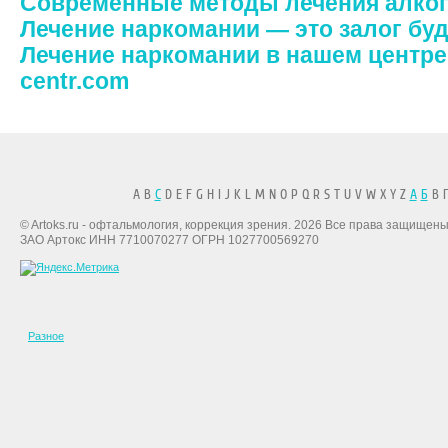
Современные методы лечения алко
Лечение наркомании — это залог бу
Лечение наркомании в нашем центре 
centr.com
A B
C
D E F G H I J K L M N O P Q R S T U V W X Y Z
А
Б
В Г
© Artoks.ru - офтальмология, коррекция зрения. 2026 Все права защищены
ЗАО Артокс ИНН 7710070277 ОГРН 1027700569270
Разное