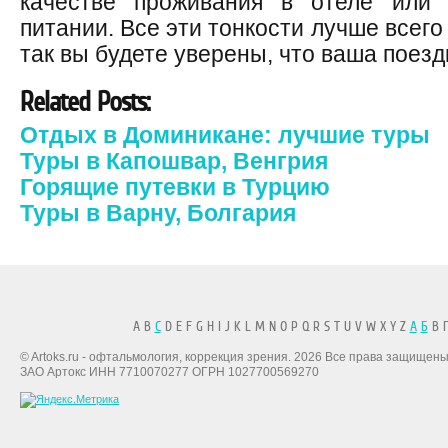
качестве проживания в отеле или
питании. Все эти тонкости лучше всего
так вы будете уверены, что ваша поездк
Related Posts:
Отдых в Доминикане: лучшие туры
Туры в Капошвар, Венгрия
Горящие путевки в Турцию
Туры в Варну, Болгария
A B
C
D E F G H I J K L M N O P Q R S T U V W X Y Z
А
Б
В Г
© Artoks.ru - офтальмология, коррекция зрения. 2026 Все права защищены
ЗАО Артокс ИНН 7710070277 ОГРН 1027700569270