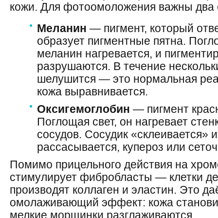
кожи. Для фотоомоложения важны два
Меланин
— пигмент, который отве
образует пигментные пятна. Погл
меланин нагревается, и пигменти
разрушаются. В течение нескольк
шелушится — это нормальная реа
кожа выравнивается.
Оксигемоглобин
— пигмент красн
Поглощая свет, он нагревает сте
сосудов. Сосудик «склеивается» 
рассасывается, купероз или сеточ
Помимо прицельного действия на хром
стимулирует фибробласты — клетки д
производят коллаген и эластин. Это д
омолаживающий эффект: кожа становит
мелкие морщинки разглаживаются.