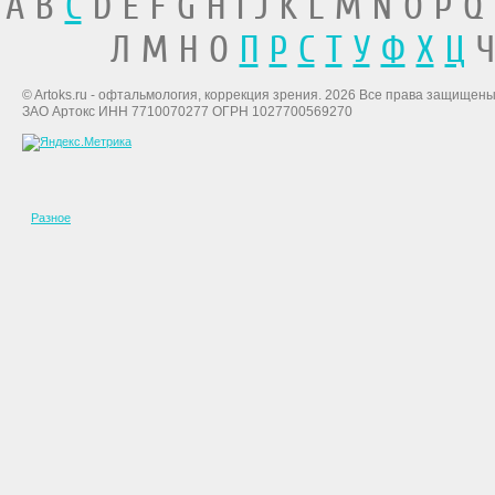
A B
C
D E F G H I J K L M N O P Q
Л М Н О
П
Р
С
Т
У
Ф
Х
Ц
Ч
© Artoks.ru - офтальмология, коррекция зрения. 2026 Все права защищены
ЗАО Артокс ИНН 7710070277 ОГРН 1027700569270
Разное