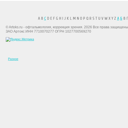
A B
C
D E F G H I J K L M N O P Q R S T U V W X Y Z
А
Б
В Г
© Artoks.ru - офтальмология, коррекция зрения. 2026 Все права защищены
ЗАО Артокс ИНН 7710070277 ОГРН 1027700569270
Разное