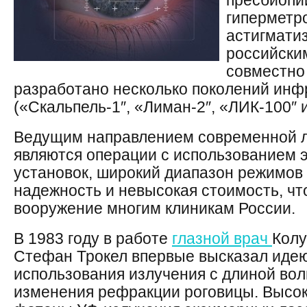
пресбиопи
гиперметр
астигматиз
российски
совместно
разработано несколько поколений инф
(«Скальпель-1″, «Лиман-2″, «ЛИК-100″ и
Ведущим направлением современной л
являются операции с использованием 
установок, широкий диапазон режимов 
надежность и невысокая стоимость, что
вооружение многим клиникам России.
В 1983 году в работе
глазной врач
Колу
Стефан Трокел впервые высказал иде
использования излучения с длиной вол
изменения рефракции роговицы. Высок