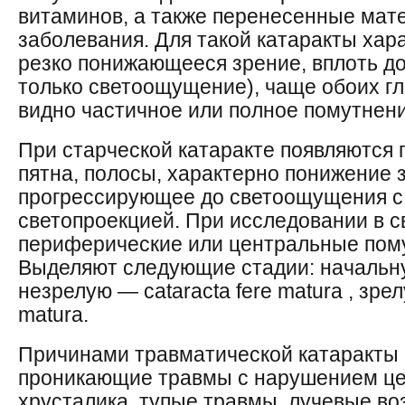
витаминов, а также перенесенные мат
заболевания. Для такой катаракты хар
резко понижающееся зрение, вплоть до
только светоощущение), чаще обоих гл
видно частичное или полное помутнени
При старческой катаракте появляются
пятна, полосы, характерно понижение 
прогрессирующее до светоощущения с
светопроекцией. При исследовании в 
периферические или центральные пому
Выделяют следующие стадии: начальную-
незрелую — cataracta fere matura , зре
matura.
Причинами травматической катаракты 
проникающие травмы с нарушением це
хрусталика, тупые травмы, лучевые во