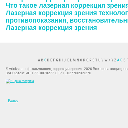
Что такое лазерная коррекция зрени
Лазерная коррекция зрения технолог
противопоказания, восстановительн
Лазерная коррекция зрения
A B
C
D E F G H I J K L M N O P Q R S T U V W X Y Z
А
Б
В Г
© Artoks.ru - офтальмология, коррекция зрения. 2026 Все права защищены
ЗАО Артокс ИНН 7710070277 ОГРН 1027700569270
Разное