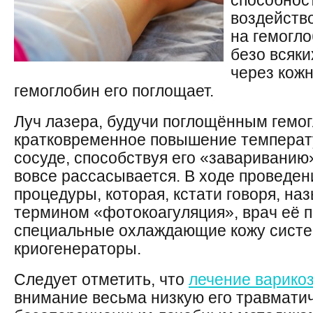
способнос
воздейств
на гемогло
безо всяки
через кожн
гемоглобин его поглощает.
Луч лазера, будучи поглощённым гемо
кратковременное повышение температ
сосуде, способствуя его «завариванию»
вовсе рассасывается. В ходе проведен
процедуры, которая, кстати говоря, н
термином «фотокоагуляция», врач её 
специальные охлаждающие кожу сист
криогенераторы.
Следует отметить, что
лечение варико
внимание весьма низкую его травматич