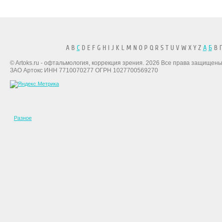
A B
C
D E F G H I J K L M N O P Q R S T U V W X Y Z
А
Б
В Г
© Artoks.ru - офтальмология, коррекция зрения. 2026 Все права защищены
ЗАО Артокс ИНН 7710070277 ОГРН 1027700569270
Разное