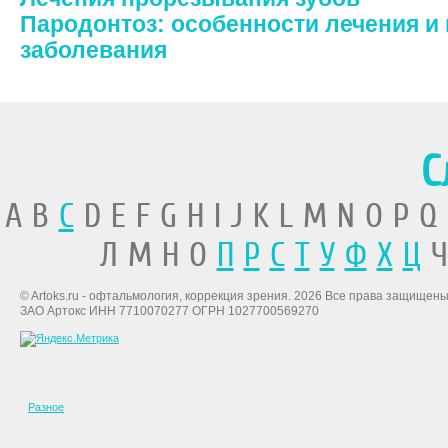
Пародонтоз: особенности лечения и
заболевания
С
A B
C
D E F G H I J K L M N O P Q
Л М Н О
П
Р
С
Т
У
Ф
Х
Ц
Ч
© Artoks.ru - офтальмология, коррекция зрения. 2026 Все права защищены
ЗАО Артокс ИНН 7710070277 ОГРН 1027700569270
Разное