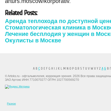
arturs.moscow/korporativ.
Related Posts:
Аренда теплохода по доступной цен
Стоматологическая клиника в Москв
Лечение бесплодия у женщин в Моск
Окулисты в Москве
A B
C
D E F G H I J K L M N O P Q R S T U V W X Y Z
А
Б
В Г
© Artoks.ru - офтальмология, коррекция зрения. 2026 Все права защищены
ЗАО Артокс ИНН 7710070277 ОГРН 1027700569270
Разное