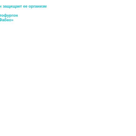
н защищает ее организм
тофургон
Фабео»