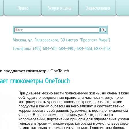
Видео
Услуги и цены
Энциклопедия
Москва, ул. Гиляровского, 39 (метро "Проспект Мира")
Телефоны: (495) 684-5111, 684-4981, 684-4661, 688-2063
an предлагает глюкометры OneTouch
гает глюкометры OneTouch
При диабете можно вести полноценную жизнь, но очень важно
соблюдать определенные правила, в частности, регулярно
контролировать уровень глюкозы в крови, выявлять, какие
продукты и каким образом на него влияют и соответственно
корректировать свой рацион, удерживать вес на оптимальном
уровне. В наше время появились удобные, простые в
использовании, портативные приборы для определения уровн
глюкозы в крови – глюкометры, которыми можно пользоватьс
самостоятельно, в домашних условиях. Глюкометры бренда