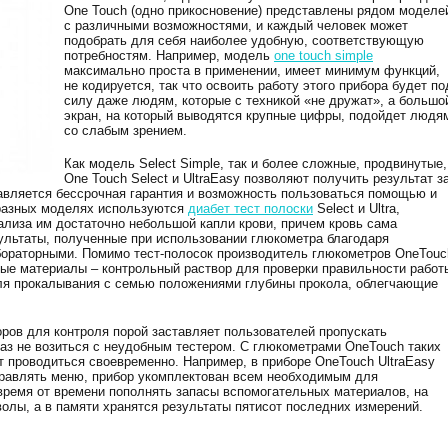
One Touch (одно прикосновение) представлены рядом моделе
с различными возможностями, и каждый человек может
подобрать для себя наиболее удобную, соответствующую
потребностям. Например, модель
one touch simple
максимально проста в применении, имеет минимум функций,
не кодируется, так что освоить работу этого прибора будет по
силу даже людям, которые с техникой «не дружат», а большо
экран, на который выводятся крупные цифры, подойдет людя
со слабым зрением.
Как модель Select Simple, так и более сложные, продвинутые,
One Touch Select и UltraEasy позволяют получить результат з
тавляется бессрочная гарантия и возможность пользоваться помощью и
разных моделях используются
диабет тест полоски
Select и Ultra,
ализа им достаточно небольшой капли крови, причем кровь сама
зультаты, полученные при использовании глюкометра благодаря
бораторными. Помимо тест-полосок производитель глюкометров OneTouc
ные материалы – контрольный раствор для проверки правильности работ
для прокалывания с семью положениями глубины прокола, облегчающие
ов для контроля порой заставляет пользователей пропускать
раз не возиться с неудобным тестером. С глюкометрами OneTouch таких
ут проводиться своевременно. Например, в приборе OneTouch UltraEasy
правлять меню, прибор укомплектован всем необходимым для
время от времени пополнять запасы вспомогательных материалов, на
олы, а в памяти хранятся результаты пятисот последних измерений.