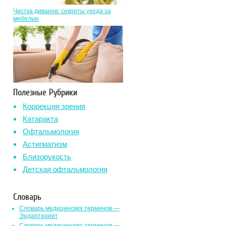
Чистка диванов: секреты ухода за
мебелью
Полезные Рубрики
Коррекция зрения
Катаракта
Офтальмология
Астигматизм
Близорукость
Детская офтальмология
Словарь
Словарь медицинских терминов —
Эндартериит
Словарь медицинских терминов —