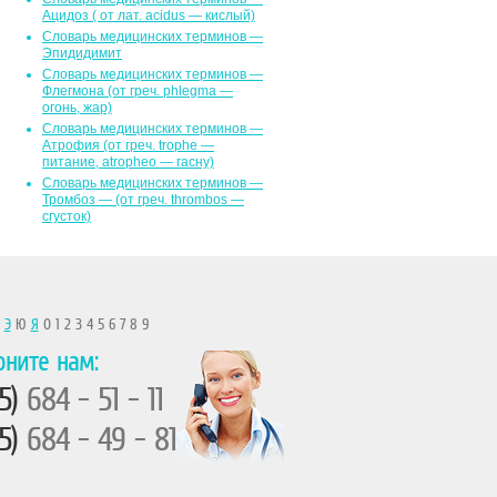
Ацидоз ( от лат. асidus — кислый)
Словарь медицинских терминов —
Эпидидимит
Словарь медицинских терминов —
Флегмона (от гpeч. phlegma —
огонь, жар)
Словарь медицинских терминов —
Атрофия (от греч. trophe —
питание, atropheo — гасну)
Словарь медицинских терминов —
Тромбоз — (от греч. thrombos —
сгусток)
Ы
Э
Ю
Я
0 1 2 3 4 5 6 7 8 9
оните нам:
5)
684 - 51 - 11
5)
684 - 49 - 81