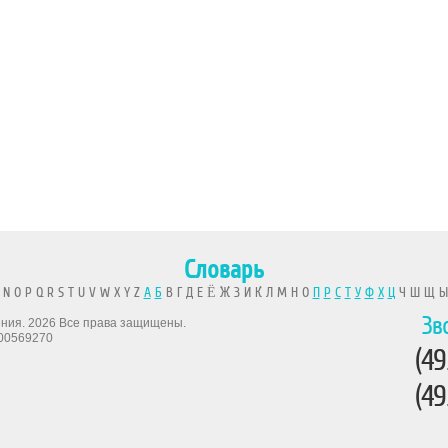
Словарь
 N O P Q R S T U V W X Y Z
А
Б
В Г Д Е Ё Ж З И К Л М Н О
П
Р
С
Т
У
Ф
Х
Ц
Ч Ш Щ 
Зв
рения. 2026 Все права защищены.
00569270
(49
(49