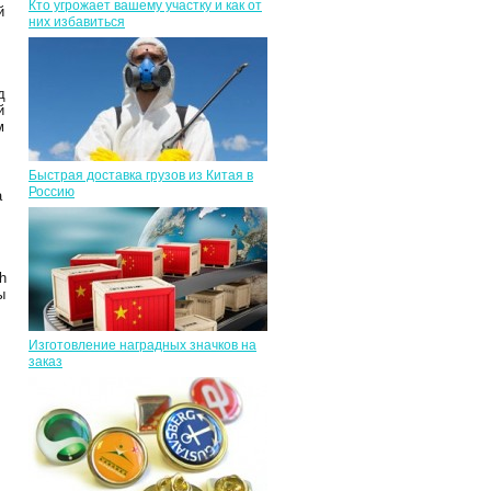
Кто угрожает вашему участку и как от
й
них избавиться
д
й
м
Быстрая доставка грузов из Китая в
Россию
а
h
ы
Изготовление наградных значков на
заказ