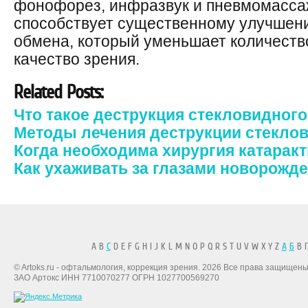
фонофорез, инфразвук и пневмомассаж
способствует существенному улучшени
обмена, который уменьшает количеств
качество зрения.
Related Posts:
Что такое деструкция стекловидног
Методы лечения деструкции стеклов
Когда необходима хирургия катарак
Как ухаживать за глазами новорожд
A B
C
D E F G H I J K L M N O P Q R S T U V W X Y Z
А
Б
В Г
© Artoks.ru - офтальмология, коррекция зрения. 2026 Все права защищены
ЗАО Артокс ИНН 7710070277 ОГРН 1027700569270