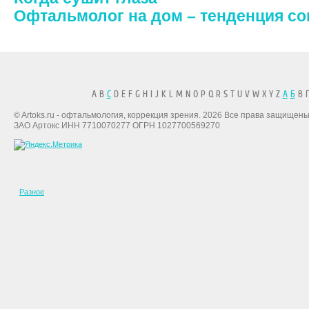
Офтальмолог на дом – тенденция с
A B
C
D E F G H I J K L M N O P Q R S T U V W X Y Z
А
Б
В Г
© Artoks.ru - офтальмология, коррекция зрения. 2026 Все права защищены
ЗАО Артокс ИНН 7710070277 ОГРН 1027700569270
Разное