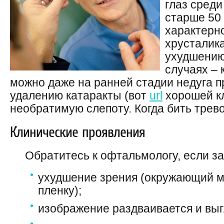
глаз среди
старше 50 
характерн
хрусталика
ухудшению
случаях – 
можно даже на ранней стадии недуга 
удалению катаракты (вот
url
хорошей кл
необратимую слепоту. Когда бить трев
Клинические проявления
Обратитесь к офтальмологу, если з
ухудшение зрения (окружающий ми
пленку);
изображение раздваивается и вы