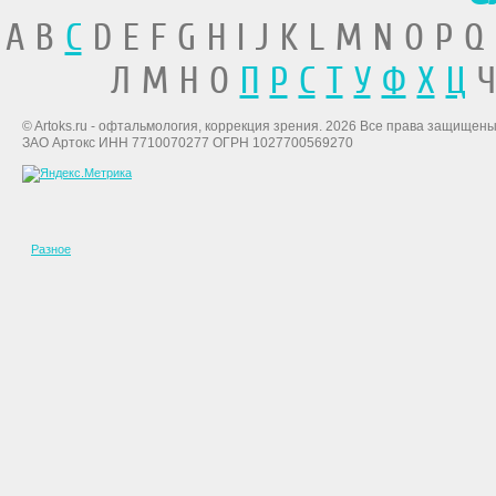
A B
C
D E F G H I J K L M N O P Q
Л М Н О
П
Р
С
Т
У
Ф
Х
Ц
Ч
© Artoks.ru - офтальмология, коррекция зрения. 2026 Все права защищены
ЗАО Артокс ИНН 7710070277 ОГРН 1027700569270
Разное