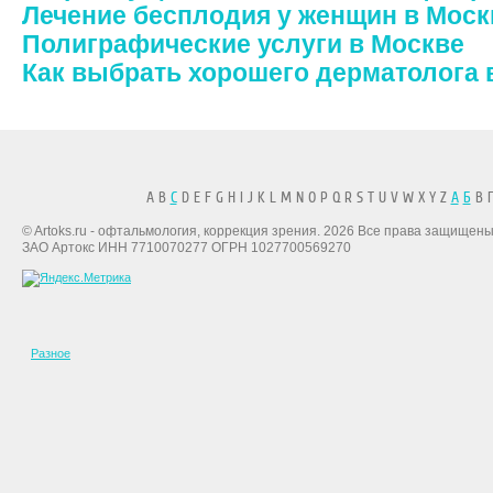
Лечение бесплодия у женщин в Моск
Полиграфические услуги в Москве
Как выбрать хорошего дерматолога 
A B
C
D E F G H I J K L M N O P Q R S T U V W X Y Z
А
Б
В Г
© Artoks.ru - офтальмология, коррекция зрения. 2026 Все права защищены
ЗАО Артокс ИНН 7710070277 ОГРН 1027700569270
Разное