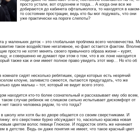
просто устали, вот отдохнем и тогда… А когда они все же
добираются до кабинета офтальмолога, то находятся в каком
то состоянии прострации, ведь кто бы мог подумать, что они
уже практически на пороге слепоты?
а у маленьких деток – это глобальная проблема всего человечества. М
развитие такое воздействие негативное, но факт остается фактом. Вполн
е просто не хотят менять своего привычного образа жизни – курят,
щу, и совершенно не думают при этом о том, что в их лоне находится
орый также как и они имеет полное право увидеть этот мир… Но кто об
 в комнате сидят несколько ребятишек, среди которых есть незрячий
еселом клоуне, заливисто смеются, пытаются предугадать, что же
лько один малыш – тот, который не видит всего этого.
дом находится кто-то более сознательный и рассказывает ему обо всем,
 В таком случае ребенок не слишком сильно испытывает дискомфорт от
ли нет такого человека рядом, то что тогда?
 в школу или хотя бы во дворе общается со своим сверстниками. И
инку: его сверстники бурно обсуждают то, насколько красива новая
 новым цветом волос певице Глюкозе. И подросток опять же начинает
м в детстве. Ведь он даже понятия не имеет, что такое красный цвет