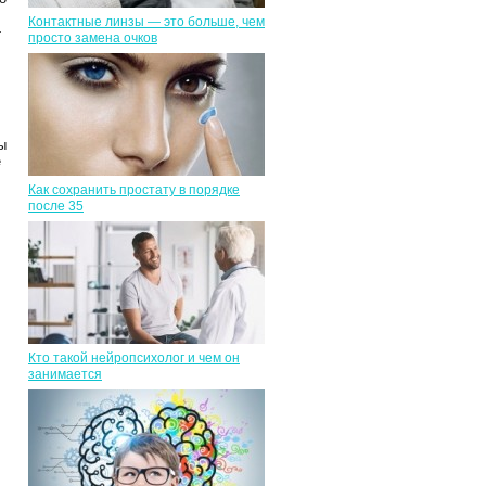
Контактные линзы — это больше, чем
-
просто замена очков
ы
е
Как сохранить простату в порядке
после 35
Кто такой нейропсихолог и чем он
занимается