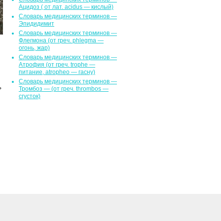
Ацидоз ( от лат. асidus — кислый)
Словарь медицинских терминов —
Эпидидимит
Словарь медицинских терминов —
Флегмона (от гpeч. phlegma —
огонь, жар)
Словарь медицинских терминов —
Атрофия (от греч. trophe —
питание, atropheo — гасну)
Словарь медицинских терминов —
ь
Тромбоз — (от греч. thrombos —
сгусток)