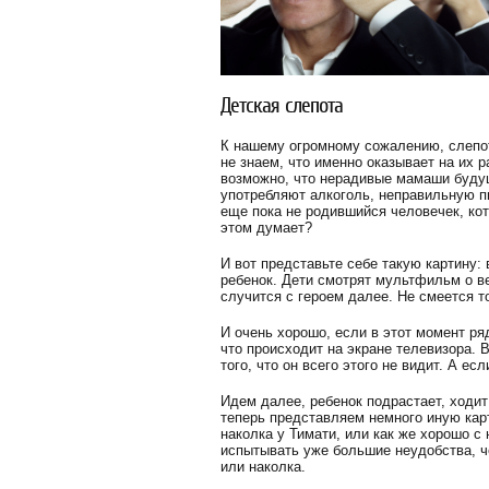
Детская слепота
К нашему огромному сожалению, слепот
не знаем, что именно оказывает на их 
возможно, что нерадивые мамаши будущи
употребляют алкоголь, неправильную пи
еще пока не родившийся человечек, кот
этом думает?
И вот представьте себе такую картину:
ребенок. Дети смотрят мультфильм о в
случится с героем далее. Не смеется то
И очень хорошо, если в этот момент ря
что происходит на экране телевизора.
того, что он всего этого не видит. А ес
Идем далее, ребенок подрастает, ходит
теперь представляем немного иную карт
наколка у Тимати, или как же хорошо с
испытывать уже большие неудобства, че
или наколка.