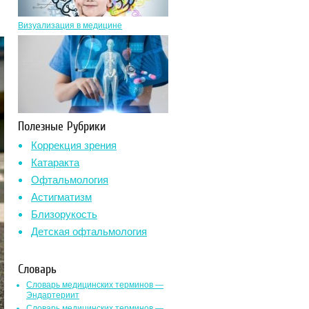
Визуализация в медицине
Полезные Рубрики
Коррекция зрения
Катаракта
Офтальмология
Астигматизм
Близорукость
Детская офтальмология
Словарь
Словарь медицинских терминов —
Эндартериит
Словарь медицинских терминов —