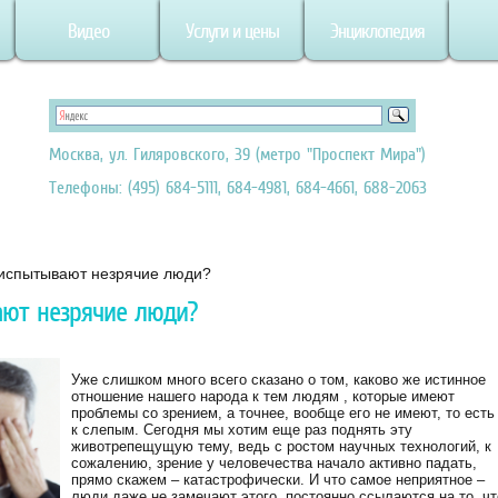
Видео
Услуги и цены
Энциклопедия
Москва, ул. Гиляровского, 39 (метро "Проспект Мира")
Телефоны: (495) 684-5111, 684-4981, 684-4661, 688-2063
 испытывают незрячие люди?
ают незрячие люди?
Уже слишком много всего сказано о том, каково же истинное
отношение нашего народа к тем людям , которые имеют
проблемы со зрением, а точнее, вообще его не имеют, то есть
к слепым. Сегодня мы хотим еще раз поднять эту
животрепещущую тему, ведь с ростом научных технологий, к
сожалению, зрение у человечества начало активно падать,
прямо скажем – катастрофически. И что самое неприятное –
люди даже не замечают этого, постоянно ссылаются на то, чт