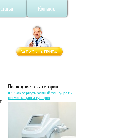
Статьи
Контакты
Последние в категории:
IPL: как вернуть ровный тон, убрать
пигментацию и купероз
т