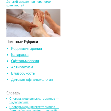
Детский массаж при переломах
конечностей
Полезные Рубрики
Коррекция зрения
Катаракта
Офтальмология
Астигматизм
Близорукость
Детская офтальмология
Словарь
Словарь медицинских терминов —
Эндартериит
Словарь медицинских терминов —
Ацидоз ( от лат. асidus — кислый)