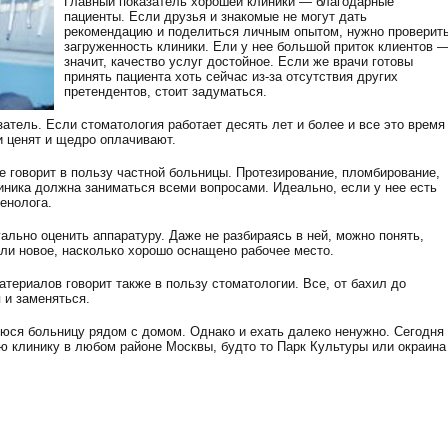
Главный показатель хорошей клиники — благодарные
пациенты. Если друзья и знакомые не могут дать
рекомендацию и поделиться личным опытом, нужно проверит
загруженность клиники. Ели у нее большой приток клиентов 
значит, качество услуг достойное. Если же врачи готовы
принять пациента хоть сейчас из-за отсутствия других
претендентов, стоит задуматься.
тель. Если стоматология работает десять лет и более и все это время
и ценят и щедро оплачивают.
е говорит в пользу частной больницы. Протезирование, пломбирование,
линика должна заниматься всеми вопросами. Идеально, если у нее есть
генолога.
ально оценить аппаратуру. Даже не разбираясь в ней, можно понять,
или новое, насколько хорошо оснащено рабочее место.
териалов говорит также в пользу стоматологии. Все, от бахил до
 и заменяться.
юся больницу рядом с домом. Однако и ехать далеко ненужно. Сегодня
ю клинику в любом районе Москвы, будто то Парк Культуры или окраина