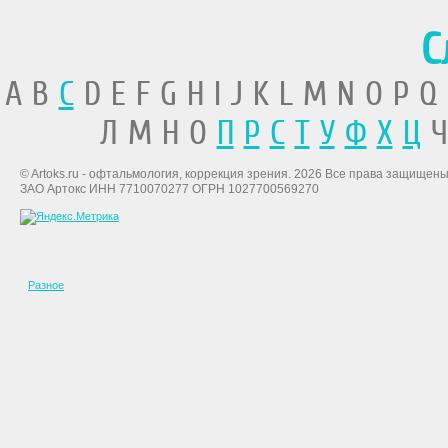
С
A B
C
D E F G H I J K L M N O P Q
Л М Н О
П
Р
С
Т
У
Ф
Х
Ц
Ч
© Artoks.ru - офтальмология, коррекция зрения. 2026 Все права защищены
ЗАО Артокс ИНН 7710070277 ОГРН 1027700569270
Разное