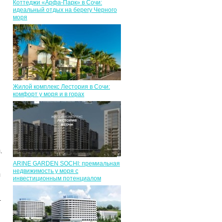
Коттеджи «Арфа-Парк» в Сочи:
идеальный отдых на берегу Черного
моря
Жилой комплекс Лестория в Сочи:
комфорт у моря и в горах
.
ARINE GARDEN SOCHI: премиальная
недвижимость у моря с
я
инвестиционным потенциалом
.