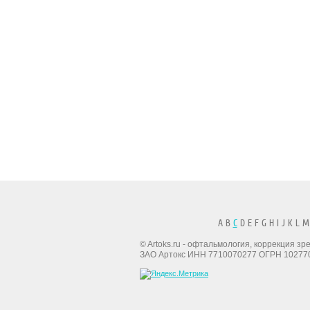
A B
C
D E F G H I J K L M
© Artoks.ru - офтальмология, коррекция з
ЗАО Артокс ИНН 7710070277 ОГРН 10277