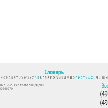
Словарь
 N O P Q R S T U V W X Y Z
А
Б
В Г Д Е Ё Ж З И К Л М Н О
П
Р
С
Т
У
Ф
Х
Ц
Ч Ш Щ 
Зв
рения. 2026 Все права защищены.
00569270
(49
(49