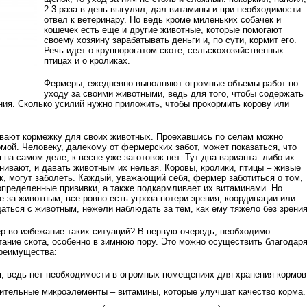
2-3 раза в день выгулял, дал витамины и при необходимости
отвел к ветеринару. Но ведь кроме миленьких собачек и
кошечек есть еще и другие животные, которые помогают
своему хозяину зарабатывать деньги и, по сути, кормит его.
Речь идет о крупнорогатом скоте, сельскохозяйственных
птицах и о кроликах.
Фермеры, ежедневно выполняют огромные объемы работ по
уходу за своими животными, ведь для того, чтобы содержать
ия. Сколько усилий нужно приложить, чтобы прокормить корову или
ивают кормежку для своих животных. Проехавшись по селам можно
мой. Человеку, далекому от фермерских забот, может показаться, что
я на самом деле, к весне уже заготовок нет. Тут два варианта: либо их
нивают, и давать животным их нельзя. Коровы, кролики, птицы – живые
ек, могут заболеть. Каждый, уважающий себя, фермер заботиться о том,
определенные прививки, а также подкармливает их витаминами. Но
е за животным, все ровно есть угроза потери зрения, координации или
аться с животным, нежели наблюдать за тем, как ему тяжело без зрения
 во избежание таких ситуаций? В первую очередь, необходимо
ание скота, особенно в зимнюю пору. Это можно осуществить благодар
преимущества:
я, ведь нет необходимости в огромных помещениях для хранения кормов
ительные микроэлементы – витамины, которые улучшат качество корма.