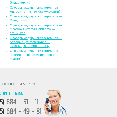
Эндартериит
Словарь медицинских терминов —
Ацидоз ( от лат. асidus — кислый)
Словарь медицинских терминов —
Эпидидимит
Словарь медицинских терминов —
Флегмона (от гpeч. phlegma —
огонь, жар)
Словарь медицинских терминов —
Атрофия (от греч. trophe —
питание, atropheo — гасну)
Словарь медицинских терминов —
Тромбоз — (от греч. thrombos —
сгусток)
Ы
Э
Ю
Я
0 1 2 3 4 5 6 7 8 9
оните нам:
5)
684 - 51 - 11
5)
684 - 49 - 81