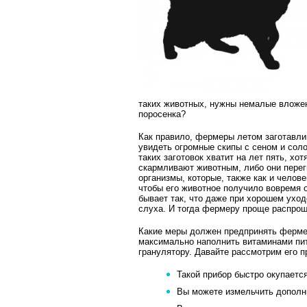
таких животных, нужны немалые вложен
поросенка?
Как правило, фермеры летом заготавл
увидеть огромные скипы с сеном и соло
таких заготовок хватит на лет пять, хот
скармливают животным, либо они перег
организмы, которые, также как и челов
чтобы его животное получило вовремя 
бывает так, что даже при хорошем уход
слуха. И тогда фермеру проще распрощ
Какие меры должен предпринять фермер
максимально наполнить витаминами пит
гранулятору. Давайте рассмотрим его 
Такой прибор быстро окупаетс
Вы можете измельчить дополн