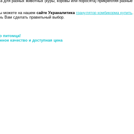
а для разных животных (куры, коровы или поросята) прикрепляя разные
Вы можете на нашем
сайте Украналитика
гранулятор комбикорма купить
.
чь Вам сделать правильный выбор.
о питомца!
ное качество и доступная цена