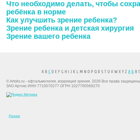
Что необходимо делать, чтобы сохр
ребёнка в норме
Как улучшить зрение ребенка?
Зрение ребенка и детская хирургия
Зрение вашего ребенка
A B
C
D E F G H I J K L M N O P Q R S T U V W X Y Z
А
Б
В Г
© Artoks.ru - офтальмология, коррекция зрения. 2026 Все права защищены
ЗАО Артокс ИНН 7710070277 ОГРН 1027700569270
Разное