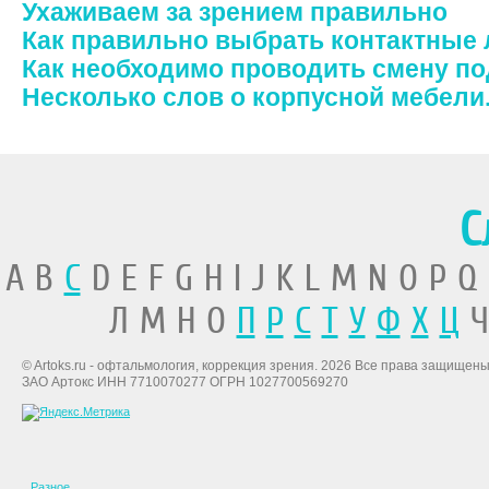
Ухаживаем за зрением правильно
Как правильно выбрать контактные 
Как необходимо проводить смену по
Несколько слов о корпусной мебели
С
A B
C
D E F G H I J K L M N O P Q
Л М Н О
П
Р
С
Т
У
Ф
Х
Ц
Ч
© Artoks.ru - офтальмология, коррекция зрения. 2026 Все права защищены
ЗАО Артокс ИНН 7710070277 ОГРН 1027700569270
Разное