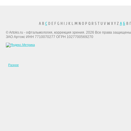
A B
C
D E F G H I J K L M N O P Q R S T U V W X Y Z
А
Б
В Г
© Artoks.ru - офтальмология, коррекция зрения. 2026 Все права защищены
ЗАО Артокс ИНН 7710070277 ОГРН 1027700569270
Разное