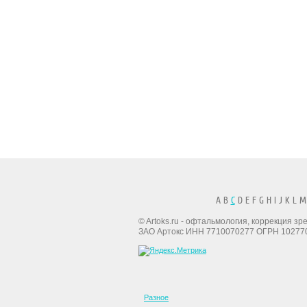
A B
C
D E F G H I J K L M
© Artoks.ru - офтальмология, коррекция з
ЗАО Артокс ИНН 7710070277 ОГРН 10277
Разное