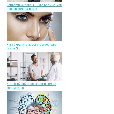
Контактные линзы — это больше, чем
просто замена очков
Как сохранить простату в порядке
после 35
Кто такой нейропсихолог и чем он
занимается