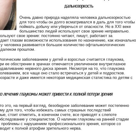
дальнозоркость
Очень давно природа наделяла человека дальнозоркостью
для того чтобы он долго всматривался в даль для того чтобы
поймать добычу или уберечься от опасности. Но в XXI веке
большинство людей используют свое зрение неправильно.
льзуют свое зрение: постоянно читают, пишут, работают за
 дает глазам возможности использования по назначению, как изначально
, у человека развивается большое количество офтальмологических
в далеком прошлом.
гическим заболеванием у детей и взрослых считается глаукома,
при ее обострении в зрачках отмечается увеличенное внутриглазное
одавливанию нервного диска зрения. Несмотря на то, что глаукома
олеванием, все чаще оно стало встречаться у детей и подростков.
озрасте и даже имеется некоторая медицинская статистика по детям с
о лечения глаукомы может привести к полной потери зрения
то это, на первый взгляд, безобидное заболевание может постепенно
ому для того, чтобы избежать самых страшных последствий
е, стоит отметить, в конечном счете, все приводят к слепоте
бследование у специалистов. О наличии глаукомы на ранней стадии
 проблемы с нарушением профессионального зрения, которое со
водит к полной атрофии зрительного нерва.