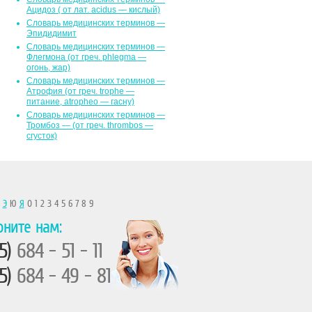
Ацидоз ( от лат. асidus — кислый)
Словарь медицинских терминов —
Эпидидимит
Словарь медицинских терминов —
Флегмона (от гpeч. phlegma —
огонь, жар)
Словарь медицинских терминов —
Атрофия (от греч. trophe —
питание, atropheo — гасну)
Словарь медицинских терминов —
Тромбоз — (от греч. thrombos —
сгусток)
Ы
Э
Ю
Я
0 1 2 3 4 5 6 7 8 9
оните нам:
5)
684 - 51 - 11
5)
684 - 49 - 81