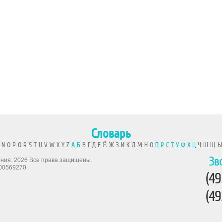
Словарь
 N O P Q R S T U V W X Y Z
А
Б
В Г Д Е Ё Ж З И К Л М Н О
П
Р
С
Т
У
Ф
Х
Ц
Ч Ш Щ 
Зв
рения. 2026 Все права защищены.
00569270
(49
(49