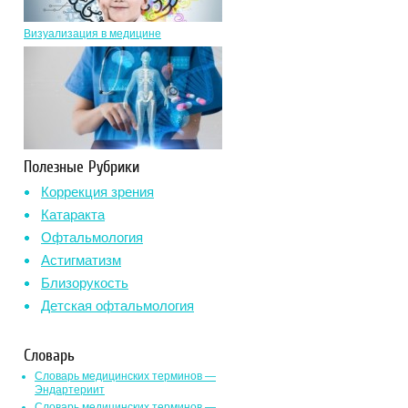
Визуализация в медицине
Полезные Рубрики
Коррекция зрения
Катаракта
Офтальмология
Астигматизм
Близорукость
Детская офтальмология
Словарь
Словарь медицинских терминов —
Эндартериит
Словарь медицинских терминов —