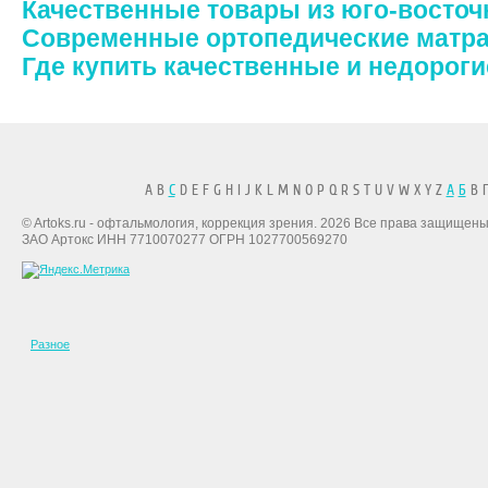
Качественные товары из юго-восточ
Современные ортопедические матр
Где купить качественные и недороги
A B
C
D E F G H I J K L M N O P Q R S T U V W X Y Z
А
Б
В Г
© Artoks.ru - офтальмология, коррекция зрения. 2026 Все права защищены
ЗАО Артокс ИНН 7710070277 ОГРН 1027700569270
Разное