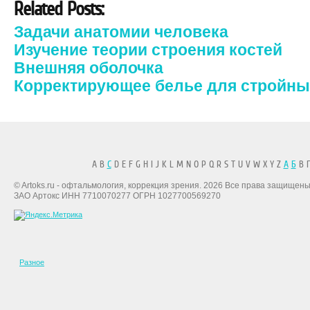
Related Posts:
Задачи анатомии человека
Изучение теории строения костей
Внешняя оболочка
Корректирующее белье для стройных
A B
C
D E F G H I J K L M N O P Q R S T U V W X Y Z
А
Б
В Г
© Artoks.ru - офтальмология, коррекция зрения. 2026 Все права защищены
ЗАО Артокс ИНН 7710070277 ОГРН 1027700569270
Разное