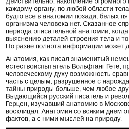
Действительно, накопление огромного 
каждому органу, по любой области тел
будто все в анатомии позади, белых пя
организма человека нет. Сказанное спр
периода описательной анатомии, когда
выяснению деталей строения тела и то
Но разве полнота информации может д
Анатомия, как писал знаменитый немец
естествоиспытатель Вольфганг Гете, п
человеческому духу возможность срав
часть с целым, разрушенное с нарожд
тайны природы больше, чем любое дру
Выдающийся русский писатель и рево
Герцен, изучавший анатомию в Москов
восклицал: Анатомия со всяким днем о
фактов, а с ними мыслей на природу.